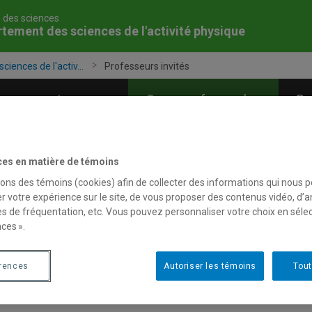
é des sciences
tement des sciences de l'activité physique
iences de l'activ...
Professeurs invités
grammes et cours
Corps professoral
Re
ces en matière de témoins
sons des témoins (cookies) afin de collecter des informations qui nous 
r votre expérience sur le site, de vous proposer des contenus vidéo, d’a
es de fréquentation, etc. Vous pouvez personnaliser votre choix en séle
ces ».
érences
Autoriser les témoins
Tout