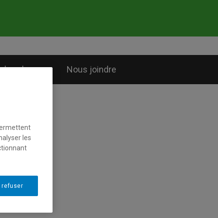
cherche
Nous joindre
permettent
nalyser les
ctionnant
 refuser